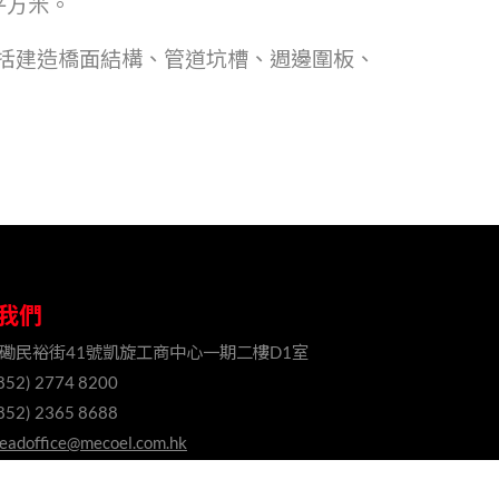
平方米。
括建造橋面結構、管道坑槽、週邊圍板、
我們
磡民裕街41號凱旋工商中心一期二樓D1室
852) 2774 8200
852) 2365 8688
eadoffice@mecoel.com.hk