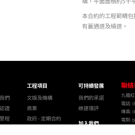
構，平面面積約5千
本合約的工程範疇包
有蓋通道及繞道。
聯絡
工程項目
可持續發展
九龍紅
我們
文娛及機構
我們的承諾
電話: (
認證
商業
綠建環評
傳真: (
里程
政府 - 定期合約
電郵:
h
加入我們
團隊
醫療