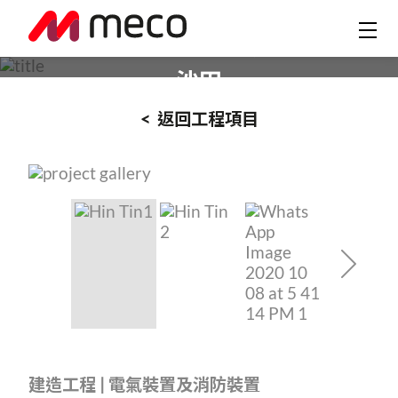
顯田遊樂場
沙田
< 返回工程項目
建
造
工程
|
電氣裝置及消防裝置