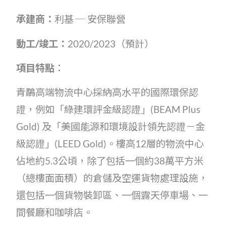
承建商：
利基
─
安保聯營
動工
/
竣工：
2020/2023（預計）
項目特點︰
青鷸高端物流中心採納高水平的國際環保認
證，例如「綠建環評金級認證」(BEAM Plus
Gold) 及「美國能源和環境設計領先認證－金
級認證」(LEED Gold)。樓高12層的物流中心
佔地約5.3公頃，除了包括一個約38萬平方米
（總樓面面積）的倉儲及空運貨物處理設施，
還包括一個貨物裝卸區、一個露天停車場、一
間餐廳和咖啡店。